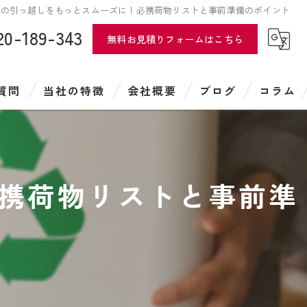
での引っ越しをもっとスムーズに！必携荷物リストと事前準備のポイント
20-189-343
無料お見積りフォームはこちら
質問
当社の特徴
会社概要
ブログ
コラム
遺品整理
特殊清掃
携荷物リストと事前準
引越し
遺品供養
ハウスクリーニング