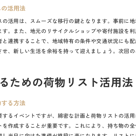
福岡県の気候に適した荷造りのコツ
スの活用法
地域特有の習慣に合わせた荷造りのポイント
スの活用は、スムーズな移行の鍵となります。事前に地
荷物をコンパクトにまとめるための福岡県流テクニ
ます。また、地元のリサイクルショップや寄付施設を利
引っ越し当日をスムーズに迎えるための準備方法
者と連携することで、地域特有の条件や交通状況にも配
福岡県内の移動に最適な荷造り術
させ、新しい生活を余裕を持って迎えましょう。次回の
緊急時にも対応できる荷造りのチェックポイント
福岡県での引っ越し当日に備える！荷物管理のポイント
るための荷物リスト活用法
引っ越し当日のスムーズな荷物搬入のための準備
荷物管理を効率化するためのツール活用法
引っ越し当日のトラブルを防ぐための注意点
約する方法
福岡県での引っ越し当日に役立つアイテム
要するイベントですが、綿密な計画と荷物リストの活用
引っ越し当日に行うべき荷物の最終チェック
トを作成することが重要です。これにより、持ち物の全
福岡県流の引っ越し当日における荷物管理法
越し当日に向けた準備が格段に楽になります。リストに