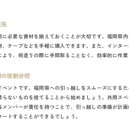
新居の間取りに合わせた荷物の配置計画
必要な物を見極めるための断捨離テクニック
福岡県ならではの収納アイデアを取り入れる
達先
引っ越し後のスムーズな片付けを実現するステップ
前に必要な資材を揃えておくことが大切です。福岡県内
引っ越しを効率化するための事前準備と荷物リストの重
材、テープなどを手軽に購入できます。また、インター
引っ越し計画を成功させるための事前準備の基本
により、荷造りの際に手間取ることなく、効率的に作業
荷物リストを元にしたスケジュール管理法
間の役割分担
効率的な引っ越しを実現するための段取り
事前準備で引っ越しコストを抑える方法
イベントです。福岡県への引っ越しをスムーズにするた
要らないものを捨てることから始めましょう。共用スペ
荷物リストを使った賢い引っ越しの進め方
各メンバーが責任を持つことで、引っ越しの準備が計画
引っ越しのストレスを軽減するための準備ポイント
タートすることができるでしょう。
引っ越しの荷造りで失敗しないための福岡県流アプロー