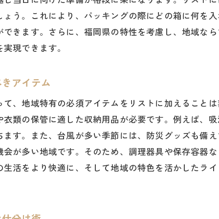
しょう。これにより、パッキングの際にどの箱に何を入
引っ越しをもっとスムーズにするための荷物リストの作
ができます。さらに、福岡県の特性を考慮し、地域なら
必要な物を過不足なく揃える荷物リストの作成法
を実現できます。
引っ越しを快適にするためのチェックリストの活用
効率的な荷物リストで引っ越しの時間を短縮
べきアイテム
福岡県の生活に必要な荷物リストのポイント
って、地域特有の必須アイテムをリストに加えることは
引っ越し後の生活を考えた荷物選びの基準
や衣類の保管に適した収納用品が必要です。例えば、吸
荷物リストを活用して引っ越しストレスを軽減する
ちます。また、台風が多い季節には、防災グッズも備え
機会が多い地域です。そのため、調理器具や保存容器な
の生活をより快適に、そして地域の特色を活かしたライ
な仕分け術