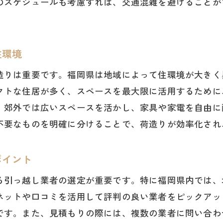
のスケジュールも考慮すれば、交通混雑を避けることが
不要品の処分をスムーズにする荷物リストの活用法
引っ越し後の生活を快適にするための荷物リスト
引っ越し前に知っておくべき福岡県特有の準備ポイント
住環境
福岡県の気候に合わせた荷物の準備方法
造りは重要です。福岡県は地域によって住環境が大きく
地域のゴミ出しルールを事前に確認しておく
クトな住居が多く、スペースを最大限に活用するために
福岡県内の交通事情を考慮した移動計画
、郊外では広いスペースを活かし、家具や家電を自由に
引っ越し前に行うべき福岡県に特化した手続き
不要なものを明確に分けることで、荷造りが効率化され
福岡県の生活情報を収集し新生活への準備を整える
引っ越し先の近隣環境を事前に調査する方法
ポイント
新生活をストレスフリーに始める引っ越し荷物整理術
る引っ越し業者の選定が重要です。特に福岡県内では、
引っ越し後の収納を考えた効率的な荷物整理法
ネットや口コミを活用して評判の良い業者をピックアッ
福岡県の風土を活かした快適な住空間の作り方
です。また、見積もりの際には、複数の業者に問い合わ