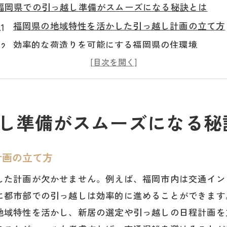
福岡県での引っ越し準備がスムーズになる秘訣とは
福岡県の地域特性を活かした引っ越し計画の立て方
効率的な荷造りを可能にする福岡県の住環境
引っ越し業者選びで失敗しないためのポイント
福岡県内での便利な引っ越し資材の調達先
引っ越しの手間を軽減するための家族間の役割分担
し準備がスムーズになる秘
福岡県の引っ越しを支える地域サービスの活用法
引っ越しを楽にするための荷物リスト活用法
計画の立て方
引っ越し荷物リストの作成で時間を節約する方法
福岡県特有の必須荷物リストに含めるべきアイテム
した計画が欠かせません。例えば、福岡市内は交通イン
引っ越し荷物リストを活用した効果的な仕分け術
に都市部での引っ越しは効率的に進めることができます
地域特性を活かし、新居の選定や引っ越しの日程計画を
引っ越し当日に備えた簡単チェックリストの作成