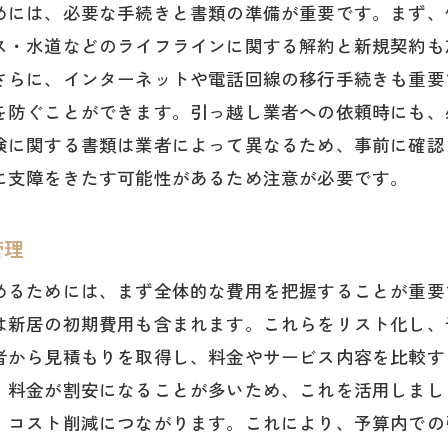
割れやすい物の梱包テクニック
めには、必要な手続きと書類の準備が重要です。まず、
引っ越し後すぐに使うアイテムの整理
ス・水道などのライフラインに関する解約と新規契約も
さらに、インターネットや電話回線の移行手続きも重要
ラベル付けとリスト化で荷物管理を徹底
を防ぐことができます。引っ越し業者への依頼時にも、
荷物の重量とバランスを考えた詰め方
険に関する書類は業者によって異なるため、事前に確認
岡県での引っ越し後に必要な片付けの工夫
に支障をきたす可能性があるため注意が必要です。
福岡県のごみ処理ルールを把握する
片付けを効率化するための優先順位
管理
不要品の処分とリサイクル方法
めるためには、まず全体的な費用を把握することが重要
新居のレイアウトを考慮した家具配置
は新居の初期費用も含まれます。これらをリスト化し、
引っ越し後にすぐ使うものの開封手順
者から見積もりを取得し、料金やサービス内容を比較す
荷解きの手間を減らすための収納技
、料金が割安になることが多いため、これを活用しまし
しい住まいで快適に過ごすための引っ越し後のチェック
、コスト削減につながります。これにより、予算内での