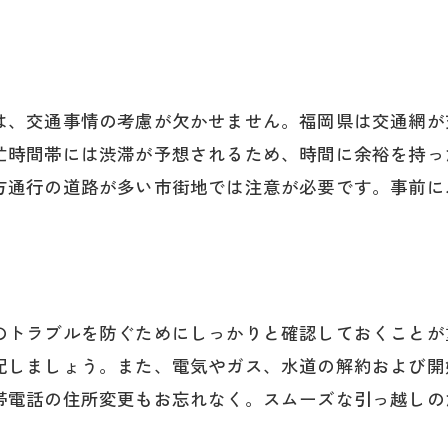
新居の安全確認と修繕必要箇所の点検
福岡県の地域特性に合わせた住環境整備
新しい生活に必要なインフラ設定の確認
近隣とのコミュニケーションとルール確認
は、交通事情の考慮が欠かせません。福岡県は交通網が
引っ越し後の生活リズムの整え方
忙時間帯には渋滞が予想されるため、時間に余裕を持っ
方通行の道路が多い市街地では注意が必要です。事前に
快適な住まいを作るためのデコレーション
域ルールを把握して福岡県でのゴミ処理をスムーズに
福岡県のゴミ分別基準と出し方
リサイクル可能な資源の適切な処理法
のトラブルを防ぐためにしっかりと確認しておくことが
引っ越し時に出る大量ゴミの対処法
配しましょう。また、電気やガス、水道の解約および開
地域特有のゴミ出しルールと注意点
帯電話の住所変更もお忘れなく。スムーズな引っ越しの
効率的なゴミ収集日程の確認方法
引っ越し後の生活ゴミ管理のコツ