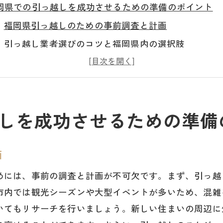
岡県での引っ越しを成功させるための準備のポイント
福岡県引っ越しのための事前調査と計画
引っ越し業者選びのコツと福岡県内の選択肢
必要な手続きと書類の準備方法
予算内で引っ越しを進めるための費用管理
福岡県の交通事情を考慮した移動計画
しを成功させるための準備
忘れがちな引っ越し前の連絡事項
めての福岡県短期引っ越しも安心の基本ステップ
画
引っ越し当日までのスケジュール管理
荷造りの基本と効率的な梱包技術
めには、事前の調査と計画が不可欠です。まず、引っ越
引っ越し日程の選び方と事前予約の重要性
市内では観光シーズンや大型イベントが多いため、混雑
いてもリサーチを行いましょう。新しい住まいの周辺に
引っ越しに必要な道具と資材のリスト