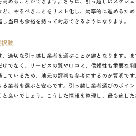
を高めることができます。さらに、引っ越しのスケジュ
引っ越し先のインフラ確認と手続き
など、やるべきことをリスト化し、効率的に進めるため
福岡県への転入手続きの流れ
越し当日も余裕を持って対応できるようになります。
っ越し当日の流れを把握してスムーズに進行
引っ越し当日のスケジュールと時間配分
選択肢
福岡県での引っ越しに伴う交通渋滞の対策
は、適切な引っ越し業者を選ぶことが鍵となります。ま
荷物の搬入出を円滑に行うための準備
だけでなく、サービスの質や口コミ、信頼性も重要な判
引っ越し当日に必要なチェックリスト
通しているため、地元の評判も参考にするのが賢明です
引っ越し作業の進行を助ける便利グッズ
きる業者を選ぶと安心です。引っ越し業者選びのポイン
引っ越し終了後の最終確認ポイント
くと良いでしょう。こうした情報を整理し、最も適した
期引っ越しで失敗しないための荷造りテクニック
福岡県短期引っ越しのための事前整理法
荷物を効率的に詰めるためのスペース活用法