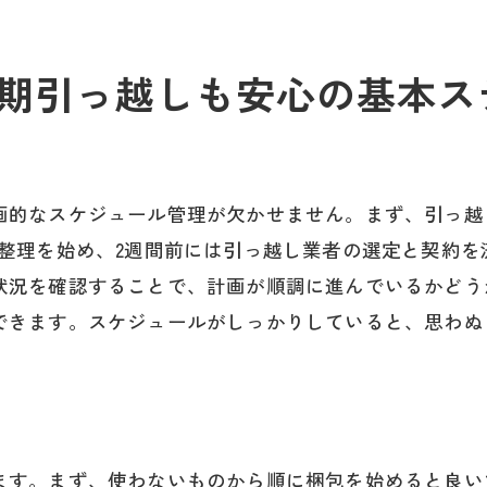
っ越し疲れを癒すためのリラックス方法
期引っ越しも安心の基本ス
引っ越しストレスを軽減する方法
引っ越し後に試したい福岡県内の癒しスポット
疲れた体を癒すためのリラックスレシピ
引っ越し後の心と体のメンテナンス
画的なスケジュール管理が欠かせません。まず、引っ越
新しい環境でリフレッシュするための活動
の整理を始め、2週間前には引っ越し業者の選定と契約
引っ越し疲れを和らげるためのセルフケア
状況を確認することで、計画が順調に進んでいるかどう
できます。スケジュールがしっかりしていると、思わぬ
ます。まず、使わないものから順に梱包を始めると良い