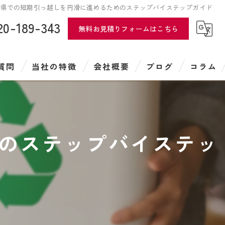
岡県での短期引っ越しを円滑に進めるためのステップバイステップガイド
20-189-343
無料お見積りフォームはこちら
質問
当社の特徴
会社概要
ブログ
コラム
遺品整理
特殊清掃
のステップバイステッ
引越し
遺品供養
ハウスクリーニング