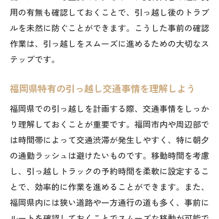
地域の独自ルールを守ってトラブル回避
用の有無も確認しておくことで、引っ越し後のトラブ
引っ越し疲れを癒すリラクゼーションス
ルを未然に防ぐことができます。こうした事前の確認
ポット
作業は、引っ越しをスムーズに進めるための大切なス
テップです。
引っ越し準備から新生活開始までの完全サポ
ートガイド
福岡県特有の引っ越し交通事情を理解しよう
引っ越し前の準備チェックリストを活用
福岡県での引っ越しを計画する際、交通事情をしっか
新生活を快適にスタートさせるレイアウ
り理解しておくことが重要です。福岡市内や周辺部で
トアイデア
は時間帯によって交通渋滞が発生しやすく、特に朝夕
引っ越し後の手続きとスムーズな住所変
の通勤ラッシュは避けたいものです。移動時間を考慮
更法
し、引っ越しトラックの予約時間を柔軟に設定するこ
福岡県でのエコフレンドリーな生活スタ
とで、効率的に作業を進めることができます。また、
イル提案
福岡県内には狭い道路や一方通行の道も多く、事前に
地域のサポートサービスを活用して安心
ルートを確認しておくことでスムーズな移動が可能で