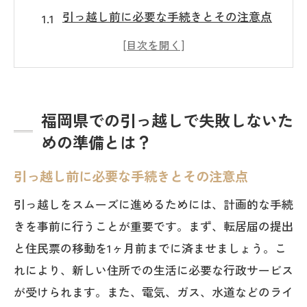
引っ越し前に必要な手続きとその注意点
引っ越し業者選びで気をつけるポイント
荷物整理のコツと効率的なパッキング方
法
新居の下見で確認すべき重要事項
福岡県での引っ越しで失敗しないた
福岡県特有の引っ越し交通事情を理解し
めの準備とは？
よう
引っ越し前に必要な手続きとその注意点
引っ越し費用を抑えるための賢い方法
引っ越しをスムーズに進めるためには、計画的な手続
スムーズな引っ越しを実現するための計画的
きを事前に行うことが重要です。まず、転居届の提出
ステップ
と住民票の移動を1ヶ月前までに済ませましょう。こ
引っ越しまでのタイムラインを逆算して
れにより、新しい住所での生活に必要な行政サービス
計画
が受けられます。また、電気、ガス、水道などのライ
リスト化が成功への鍵：やることリスト