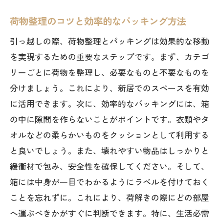
のヒント
荷物整理のコツと効率的なパッキング方法
福岡県の交通ルールを押さえて安全に引
引っ越しの際、荷物整理とパッキングは効果的な移動
っ越し
を実現するための重要なステップです。まず、カテゴ
周辺施設の利用方法と生活情報収集術
リーごとに荷物を整理し、必要なものと不要なものを
新しい生活を福岡県で始めるための引っ越し
分けましょう。これにより、新居でのスペースを有効
攻略ガイド
に活用できます。次に、効率的なパッキングには、箱
引っ越し後すぐに必要な手続きリスト
の中に隙間を作らないことがポイントです。衣類やタ
新居での生活を快適にするための初期設
オルなどの柔らかいものをクッションとして利用する
定
と良いでしょう。また、壊れやすい物品はしっかりと
近隣とのコミュニケーションを円滑にす
緩衝材で包み、安全性を確保してください。そして、
る方法
箱には中身が一目でわかるようにラベルを付けておく
ことを忘れずに。これにより、荷解きの際にどの部屋
福岡県での生活を楽しむための観光スポ
へ運ぶべきかがすぐに判断できます。特に、生活必需
ット紹介