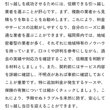
引っ越しを成功させるためには、信頼できる引っ越し
引っ越し後の片付けを見越した梱包の工
業者を選ぶことが肝心です。まず、複数の業者から見
夫
積もりを取ることをお勧めします。これにより、料金
福岡県のリサイクルサービスを活用した
やサービスの比較がしやすくなり、自分のニーズに最
物品処分
適な業者を選ぶことができます。福岡県内では、地域
荷物整理をプロに依頼する場合のメリッ
密着型の業者が多く、それぞれに地域特有のノウハウ
トとデメリット
を持っています。口コミや評判を参考にしながら、過
福岡県での引っ越しを成功させるために知っ
去の実績や対応力を確認することで、信頼度を判断す
ておくべき地域ルール
る材料としましょう。また、契約前にはサービス内容
福岡県のゴミ出しルールと回収日をチェ
を詳細に確認し、不明点があれば事前に確認しておく
ック
ことが重要です。特に追加料金が発生するケースや、
保険の有無については細かくチェックしましょう。こ
地域特有の防災対策とその備え
れにより、予期せぬトラブルを未然に防ぎ、安心して
自治体ごとの手続きと必要書類の確認
引っ越し当日を迎えることができます。
引っ越し先のコミュニティに慣れるため