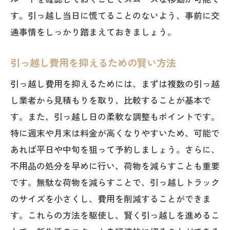
生活
す。引っ越し当日に慌てることのないよう、事前に交
新しい住まいでのコミュニティ参加のす
通事情をしっかり踏まえておきましょう。
すめ
福岡県移住をスムーズにする引っ越しプラン
引っ越し費用を抑えるための賢い方法
ニングのコツ
引っ越し費用を抑えるためには、まずは複数の引っ越
効率的な引っ越しスケジュールの立て方
し業者から見積もりを取り、比較することが基本で
移住を成功させるための情報収集術
す。また、引っ越し日の柔軟な調整もポイントです。
特に週末や月末は料金が高くなりやすいため、可能で
福岡県ならではの生活文化に適応する方
あれば平日や中旬を狙って予約しましょう。さらに、
法
不用品の処分を早めに行い、荷物を減らすことも重要
新しい環境でのネットワーク作りのヒン
です。無駄な荷物を減らすことで、引っ越しトラック
ト
のサイズを小さくし、費用を削減することができま
引っ越し後の生活費を抑える賢い節約術
す。これらの方法を駆使し、賢く引っ越しを進めるこ
移住後の満足度を高めるライフスタイル