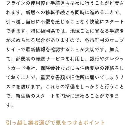
フラインの使用停止手続きも早めに行うことが推奨さ
を作成
れます。新居への移転手続きも同時に進めることで、
家族や友人への効率的な協力依頼法
引っ越し当日に不便を感じることなく快適にスタート
引っ越し当日の流れをシミュレーション
できます。特に福岡県では、地域ごとに異なる手続き
予期せぬ状況に備えた予備プランの準備
が求められる場合がありますので、各市町村のウェブ
福岡県での引っ越しを効率化する賢いツ
サイトで最新情報を確認することが大切です。加え
ール紹介
て、郵便物の転送サービスを利用し、銀行やクレジッ
トカード会社、保険会社などにも住所変更の連絡をし
引っ越しのプロが教える福岡県での効率的な
ておくことで、重要な書類が旧住所に届いてしまうリ
荷物整理法
スクを防げます。これらの準備をしっかりと行うこと
引っ越し前に知っておくべき荷物の分類
で、新生活のスタートを円滑に進めることができま
テクニック
す。
家具や家電の整理と準備のポイント
荷造りをスムーズにするラベルと色分け
引っ越し業者選びで気をつけるポイント
法