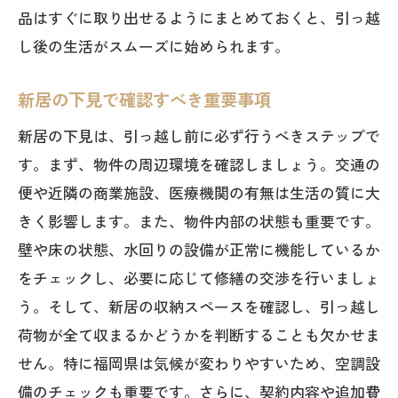
品はすぐに取り出せるようにまとめておくと、引っ越
新しい地域での仕事探しとキャリアアッ
し後の生活がスムーズに始められます。
プのコツ
引っ越し後のストレスを軽減するセルフ
新居の下見で確認すべき重要事項
ケア法
新居の下見は、引っ越し前に必ず行うべきステップで
福岡県での引っ越しを円滑にするための秘訣
す。まず、物件の周辺環境を確認しましょう。交通の
を公開
便や近隣の商業施設、医療機関の有無は生活の質に大
ベテラン引っ越し業者に学ぶ効率化テク
きく影響します。また、物件内部の状態も重要です。
ニック
壁や床の状態、水回りの設備が正常に機能しているか
福岡県の交通網を活用したスムーズな移
をチェックし、必要に応じて修繕の交渉を行いましょ
動法
う。そして、新居の収納スペースを確認し、引っ越し
荷物搬入時の注意点とトラブル回避策
荷物が全て収まるかどうかを判断することも欠かせま
引っ越し後の新居のメンテナンスポイン
せん。特に福岡県は気候が変わりやすいため、空調設
ト
備のチェックも重要です。さらに、契約内容や追加費