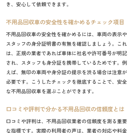
き、安心して依頼できます。
意
料金だけでなくサービス内容も比較しよ
不用品回収車の安全性を確かめるチェック項目
う
不用品回収車の安全性を確かめるには、車両の表示や
信頼できる不用品回収車の特徴を知るこ
スタッフの身分証明書の有無を確認しましょう。これ
とが大切
は、正規の業者であれば車体に社名や許可番号が明記
スタッフ対応や作業内容で業者を見極め
され、スタッフも身分証を携帯しているためです。例
るコツ
えば、無印の車両や身分証の提示を渋る場合は注意が
不用品回収車を選ぶ際のチェックポイン
必要です。こうしたチェックを徹底することで、安全
トまとめ
な不用品回収車を選ぶことができます。
安心して不用品回収処分を任せるための
口コミや評判で分かる不用品回収の信頼度とは
秘訣
口コミや評判は、不用品回収業者の信頼度を測る重要
信頼できる回収車選定で納得の処分を実感
な指標です。実際の利用者の声は、業者の対応や料金
不用品回収車で納得の処分を実現する方