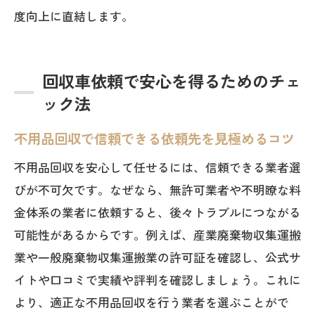
不用品回収車の正体と実際の運営の仕組
度向上に直結します。
み解説
廃品回収車のうるさい騒音トラブル事例
を紹介
回収車依頼で安心を得るためのチェ
なぜ廃品回収車は捕まらないのか法律と
ック法
実態
不用品回収で信頼できる依頼先を見極めるコツ
不用品回収車の通報対応と近隣トラブル
不用品回収を安心して任せるには、信頼できる業者選
を防ぐ方法
びが不可欠です。なぜなら、無許可業者や不明瞭な料
廃品回収車の音声広告とその注意点を知
金体系の業者に依頼すると、後々トラブルにつながる
る
可能性があるからです。例えば、産業廃棄物収集運搬
不用品回収車利用時の正しい対処法を解
業や一般廃棄物収集運搬業の許可証を確認し、公式サ
説
イトや口コミで実績や評判を確認しましょう。これに
安全な不用品処分を実現する選び方の極意
より、適正な不用品回収を行う業者を選ぶことがで
不用品回収で安全な業者を選ぶための極