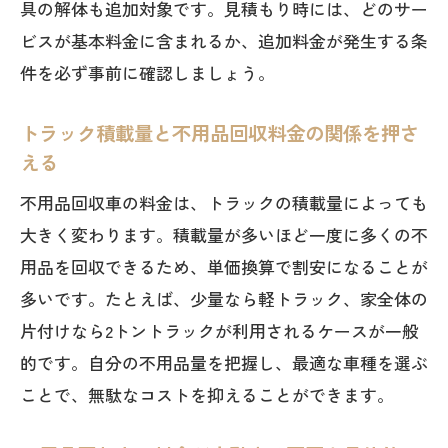
具の解体も追加対象です。見積もり時には、どのサー
無料回収の仕組みと注意すべきリスク
ビスが基本料金に含まれるか、追加料金が発生する条
不用品回収が無料となる仕組みを分かり
件を必ず事前に確認しましょう。
やすく解説
無料の不用品回収車に潜むリスクを知っ
トラック積載量と不用品回収料金の関係を押さ
ておく
える
なぜ不用品回収が無料でできるのかその
不用品回収車の料金は、トラックの積載量によっても
裏側
大きく変わります。積載量が多いほど一度に多くの不
無料回収のトラブル事例と安全な依頼方
用品を回収できるため、単価換算で割安になることが
法
多いです。たとえば、少量なら軽トラック、家全体の
不用品回収車で無料を選ぶ際の注意点ま
片付けなら2トントラックが利用されるケースが一般
とめ
的です。自分の不用品量を把握し、最適な車種を選ぶ
信頼できる回収車と無料サービスの違い
ことで、無駄なコストを抑えることができます。
を理解