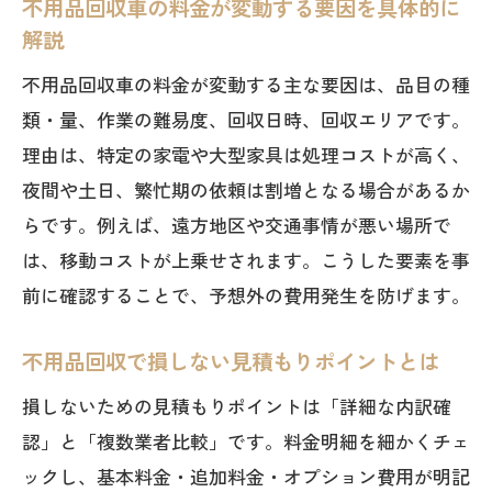
不用品回収車の料金が変動する要因を具体的に
怪しい不用品回収車を避けるコツとは
解説
不用品回収車の怪しい業者の特徴と見分
け方
不用品回収車の料金が変動する主な要因は、品目の種
類・量、作業の難易度、回収日時、回収エリアです。
不用品回収でトラブルを防ぐための注意
理由は、特定の家電や大型家具は処理コストが高く、
事項
夜間や土日、繁忙期の依頼は割増となる場合があるか
口コミから学ぶ怪しい回収車の実例と対
らです。例えば、遠方地区や交通事情が悪い場所で
策
は、移動コストが上乗せされます。こうした要素を事
不用品回収車を利用する際の安全確認ポ
前に確認することで、予想外の費用発生を防げます。
イント
訪問時の対応で分かる不用品回収車の良
不用品回収で損しない見積もりポイントとは
し悪し
損しないための見積もりポイントは「詳細な内訳確
安心して任せる不用品回収車選びのコツ
認」と「複数業者比較」です。料金明細を細かくチェ
料金トラブルを防ぐための見積もり比較術
ックし、基本料金・追加料金・オプション費用が明記