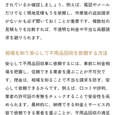
不用品回収の見積もり比較で料金トラブ
されているか確認しましょう。例えば、電話やメール
ル防止
だけでなく現地見積もりを依頼し、作業後の追加請求
複数の不用品回収車業者を賢く比較する
がないかも必ず聞いておくことが重要です。複数社の
方法
見積もりを比較すれば、不透明な料金や不当な高額請
不用品回収依頼前に必ず確認すべき見積
求を避けられます。
もり項目
相場を知り安心して不用品回収を依頼する方法
料金内訳をしっかり把握して不用品回収
を依頼
安心して不用品回収車に依頼するには、事前に料金相
場を把握し、信頼できる業者を選ぶことが不可欠で
不用品回収車の追加費用に注意した比較
す。理由は、相場を知ることで不当な請求を防ぎ、安
ポイント
心して依頼できるからです。例えば、口コミや評判、
安心のための不用品回収見積もりチェッ
業者の許可証の有無をチェックすることで安全性を高
クリスト
められます。最終的に、納得できる料金とサービス内
廃品回収車の正体やうるさい問題にも迫る
容で依頼できる業者を選ぶことが、不用品回収の満足