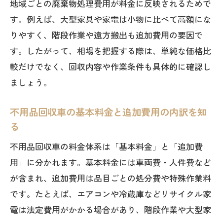
地域ごとの廃棄物処理費用が料金に反映されるためで
回収車依頼で安心を得るためのチェック法
す。例えば、大型家具や家電は小物に比べて高額にな
不用品回収で信頼できる依頼先を見極め
りやすく、階段作業や遠方搬出も追加費用の要因で
るコツ
す。したがって、相場を把握する際は、単純な価格比
不用品回収車の安全性を確かめるチェッ
較だけでなく、回収内容や作業条件も具体的に確認し
ク項目
ましょう。
口コミや評判で分かる不用品回収の信頼
度とは
不用品回収車の基本料金と追加費用の内訳を知
る
不用品回収車依頼時の契約内容の注意点
を解説
不用品回収車の料金体系は「基本料金」と「追加費
回収車利用でトラブル回避するポイント
用」に分かれます。基本料金には車両費・人件費など
まとめ
が含まれ、追加費用は品目ごとの処分費や特殊作業料
安心して不用品回収を任せる業者選びの
です。たとえば、エアコンや冷蔵庫などリサイクル家
方法
電は法定費用がかかる場合があり、階段作業や大型家