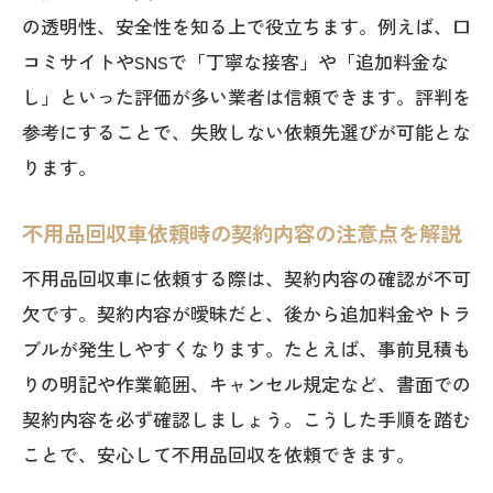
の透明性、安全性を知る上で役立ちます。例えば、口
法
コミサイトやSNSで「丁寧な接客」や「追加料金な
口コミや体験談で選ぶ信頼できる回収業
し」といった評価が多い業者は信頼できます。評判を
者
参考にすることで、失敗しない依頼先選びが可能とな
不用品回収で後悔しない選び方と注意点
ります。
信頼を重視した不用品回収車の選定基準
とは
不用品回収車依頼時の契約内容の注意点を解説
利用者の声から学ぶ納得の不用品回収体
不用品回収車に依頼する際は、契約内容の確認が不可
験
欠です。契約内容が曖昧だと、後から追加料金やトラ
不用品回収の満足度を高めるポイント総
ブルが発生しやすくなります。たとえば、事前見積も
まとめ
りの明記や作業範囲、キャンセル規定など、書面での
契約内容を必ず確認しましょう。こうした手順を踏む
ことで、安心して不用品回収を依頼できます。