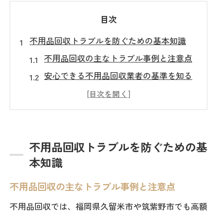
目次
不用品回収トラブルを防ぐための基本知識
不用品回収の主なトラブル事例と注意点
安心できる不用品回収業者の基準を知る
見積もり時に確認すべき不用品回収のポ
イント
無料や格安の不用品回収に潜むリスクと
は
不用品回収トラブルを防ぐための基
適切な不用品回収手順でトラブル回避を
本知識
実現
不用品回収の主なトラブル事例と注意点
久留米市・筑紫野市で回収時に注意すべき点
不用品回収では、福岡県久留米市や筑紫野市でも高額
地域別に異なる不用品回収のルールを解