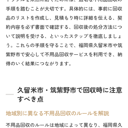
高額請求など不用品回収の代表的な被害
手順を踏むことが大切です。具体的には、事前に回収
例
品のリストを作成し、見積もり時に詳細を伝える、契
不用品回収でよくある事後トラブルの実
約内容を必ず書面で確認する、回収後の処分方法につ
態
いて説明を受ける、といったステップを徹底しましょ
無料回収の落とし穴に注意したい理由
う。これらの手順を守ることで、福岡県久留米市や筑
不用品回収時に発生しやすい契約トラブ
紫野市で安心して不用品回収サービスを利用でき、納
ル
得のいく結果につながります。
不用品回収後の不法投棄被害を知る重要
性
久留米市・筑紫野市で回収時に注意
すべき点
地域別に異なる不用品回収のルールを解説
不用品回収のルールは地域によって異なり、福岡県久