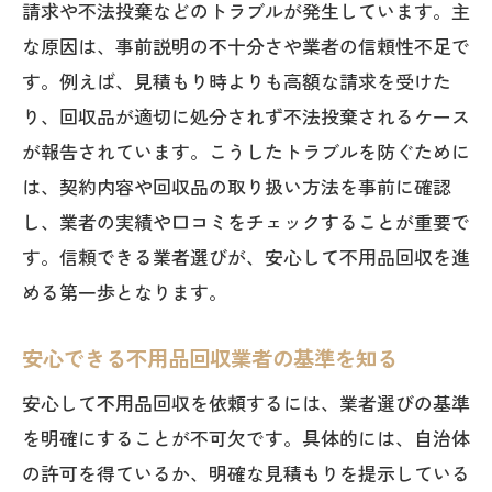
請求や不法投棄などのトラブルが発生しています。主
説
な原因は、事前説明の不十分さや業者の信頼性不足で
久留米市・筑紫野市で回収時の確認事項
す。例えば、見積もり時よりも高額な請求を受けた
不用品回収を依頼する前に必ず行うべき
り、回収品が適切に処分されず不法投棄されるケース
準備
が報告されています。こうしたトラブルを防ぐために
トラブルを防ぐための不用品回収利用の
は、契約内容や回収品の取り扱い方法を事前に確認
流れ
し、業者の実績や口コミをチェックすることが重要で
地元で安心な不用品回収の選び方とは
す。信頼できる業者選びが、安心して不用品回収を進
悪質な不用品回収業者の見極め方を徹底解説
める第一歩となります。
不用品回収業者の怪しい勧誘に注意する
安心できる不用品回収業者の基準を知る
方法
悪質な不用品回収業者の特徴と見分け方
安心して不用品回収を依頼するには、業者選びの基準
を明確にすることが不可欠です。具体的には、自治体
無料回収の裏側にあるトラブル事例を紹
の許可を得ているか、明確な見積もりを提示している
介