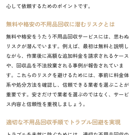
契約前に確認したい不用品回収の内容一
心して依頼するためのポイントです。
覧
無料や格安の不用品回収に潜むリスクとは
安心して不用品回収を依頼する方法とは
信頼できる不用品回収業者と契約する流
無料や格安をうたう不用品回収サービスには、思わぬ
れ
リスクが潜んでいます。例えば、最初は無料と説明し
ながら、作業後に高額な追加料金を請求されるケース
不用品回収の事前相談で安心感を得るポ
や、回収品を不法投棄される事例が報告されていま
イント
す。これらのリスクを避けるためには、事前に料金体
回収作業時に不用品回収トラブルを防ぐ
系や処分方法を確認し、信頼できる業者を選ぶことが
工夫
重要です。安さだけで業者を選ぶのではなく、サービ
見積もり内容を丁寧に確認する重要性
ス内容と信頼性を重視しましょう。
口コミや評判で不用品回収業者を見極め
る方法
適切な不用品回収手順でトラブル回避を実現
回収サービス利用時のよくあるトラブル例
トラブルを未然に防ぐためには、適切な不用品回収の