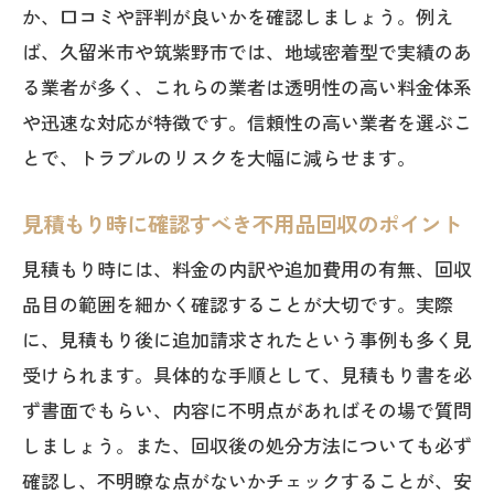
か、口コミや評判が良いかを確認しましょう。例え
不用品回収の口コミを活用した業者選別
ば、久留米市や筑紫野市では、地域密着型で実績のあ
のコツ
る業者が多く、これらの業者は透明性の高い料金体系
見積もり時に不用品回収業者を見極める
や迅速な対応が特徴です。信頼性の高い業者を選ぶこ
ポイント
とで、トラブルのリスクを大幅に減らせます。
高額請求や不法投棄を避けるための実践策
不用品回収の高額請求を防ぐ契約時の注
見積もり時に確認すべき不用品回収のポイント
意点
見積もり時には、料金の内訳や追加費用の有無、回収
不法投棄を避けるための不用品回収業者
品目の範囲を細かく確認することが大切です。実際
選定法
に、見積もり後に追加請求されたという事例も多く見
不用品回収の料金トラブルを事前に回避
受けられます。具体的な手順として、見積もり書を必
する方法
ず書面でもらい、内容に不明点があればその場で質問
適正な不用品回収費用を知るための比較
しましょう。また、回収後の処分方法についても必ず
ポイント
確認し、不明瞭な点がないかチェックすることが、安