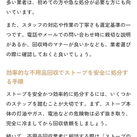
多い業者は、初めての方や急な処分が必要な方にも向
口コミからわかる不用品回収と持ち込み
いています。
の実態
不用品回収業者と粗大ゴミ回収日の利用
また、スタッフの対応や作業の丁寧さも選定基準の一
ポイント
つです。電話やメールでの問い合わせ時に親切な説明
安い不用品回収と持ち込み、どちらを選
があるか、回収時のマナーが良いかなども、業者選び
ぶべきか
の際に確認しておくと良いでしょう。
不用品回収を利用する前の注意点まとめ
効率的な不用品回収でストーブを安全に処分す
不用品回収利用前に確認したい料金や回
る手順
収日
ストーブを安全かつ効率的に処分するには、いくつか
口コミを参考にした不用品回収業者選び
のステップを踏むことが大切です。まず、ストーブ本
のコツ
体の灯油やガス、電池などの危険物は必ず抜き取り、
不用品回収を無料で利用する際の注意事
完全に冷ましてから回収依頼をしましょう。
項
続いて、不用品回収業者に相談する際は「ストーブの