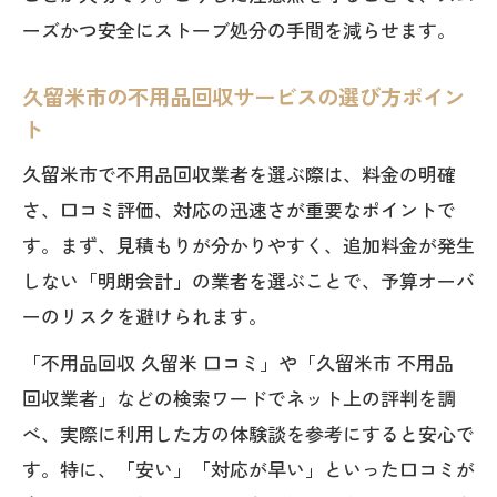
不用品回収でストーブを安全処分する流
ーズかつ安全にストーブ処分の手間を減らせます。
れを解説
久留米市粗大ゴミ料金と不用品回収費用
久留米市の不用品回収サービスの選び方ポイン
の比較
ト
持ち込み処分と不用品回収の安全性をチ
久留米市で不用品回収業者を選ぶ際は、料金の明確
ェック
さ、口コミ評価、対応の迅速さが重要なポイントで
口コミで分かる不用品回収の安全な選び
す。まず、見積もりが分かりやすく、追加料金が発生
方
しない「明朗会計」の業者を選ぶことで、予算オーバ
持ち込み処分と不用品回収の違いを比較
ーのリスクを避けられます。
不用品回収と持ち込み処分の費用と手間
「不用品回収 久留米 口コミ」や「久留米市 不用品
を比較
回収業者」などの検索ワードでネット上の評判を調
久留米市と小郡市の持ち込み処分ルール
べ、実際に利用した方の体験談を参考にすると安心で
を解説
す。特に、「安い」「対応が早い」といった口コミが