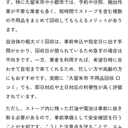
す。特に久留米市や小郡市では、予約や分別、搬出作
久留米市小郡市の不用品回収と粗大ゴミ
業が不要な業者も多く、短時間でストーブを含む複数
持ち込みの比較
の不用品をまとめて回収してもらえるメリットがあり
ストーブを不用品回収で安全・安価に処
ます。
分する実践術
自治体の粗大ゴミ回収は、事前申込や指定日に出す手
口コミで人気の不用品回収業者を選ぶポ
間がかかり、回収日が限られているため急ぎの場合は
イント
不向きです。一方、業者を利用すれば、希望日時に合
不用品回収を無料で利用したい方へのア
わせて自宅まで来てくれるため、忙しい方や高齢の方
ドバイス
にもおすすめです。実際に「久留米市 不用品回収 口
久留米市の不用品回収日と持ち込み手順
コミ」でも、即日対応や土日対応の利便性が高く評価
を徹底解説
されています。
粗大ゴミと不用品回収でストーブを安全処分
ただし、ストーブ内に残った灯油や電池は事前に抜き
不用品回収と粗大ゴミ回収の違いを知る
取る必要があるので、事前準備として安全確認を行う
メリット
ことが大切です。こうした注意点を守ることで、スム