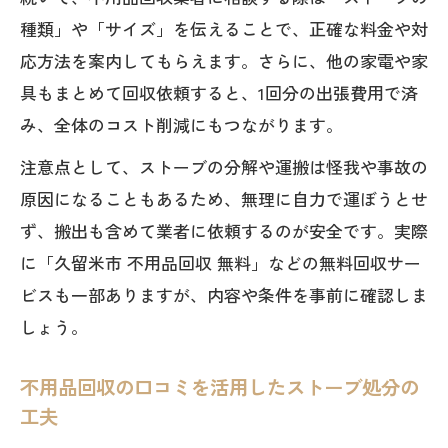
久留米市の不用品回収業者トラブル防止
種類」や「サイズ」を伝えることで、正確な料金や対
策
応方法を案内してもらえます。さらに、他の家電や家
ストーブ処分時の危険物取り扱いと事前
具もまとめて回収依頼すると、1回分の出張費用で済
準備
み、全体のコスト削減にもつながります。
回収費用を抑えるために知っておきたい豆知
注意点として、ストーブの分解や運搬は怪我や事故の
識
原因になることもあるため、無理に自力で運ぼうとせ
不用品回収費用を安く抑えるための比較
ず、搬出も含めて業者に依頼するのが安全です。実際
ポイント
に「久留米市 不用品回収 無料」などの無料回収サー
口コミで評判の安い不用品回収業者活用
ビスも一部ありますが、内容や条件を事前に確認しま
術
しょう。
久留米市粗大ゴミ料金と不用品回収の違
い
不用品回収の口コミを活用したストーブ処分の
無料や安い不用品回収を見極めるチェッ
工夫
ク方法