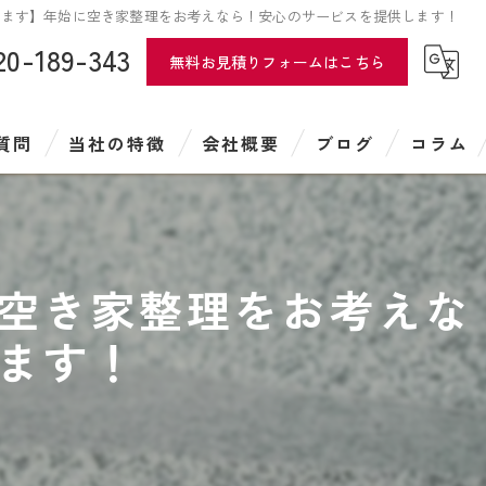
います】年始に空き家整理をお考えなら！安心のサービスを提供します！
20-189-343
無料お見積りフォームはこちら
質問
当社の特徴
会社概要
ブログ
コラム
遺品整理
特殊清掃
空き家整理をお考えな
引越し
ます！
遺品供養
ハウスクリーニング