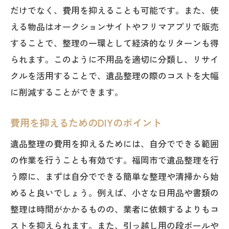
だけでなく、費用を抑えることも可能です。また、使
に整理して費用削減
える物品はオークションサイトやフリマアプリで販売
自分でできる部分と業者に任せる部分の
することで、整理の一環として経済的なリターンも得
区別
られます。このように不用品を適切に分類し、リサイ
DIY整理の基本ステップ
クルを活用することで、遺品整理の際のコストを大幅
費用削減に役立つ自分でできる整理術
に削減することができます。
家族や友人と協力して進める方法
費用を抑えるためのDIYのポイント
自分で整理する際の注意点
整理に必要な道具とその使い方
遺品整理の費用を抑えるためには、自分でできる範囲
の作業を行うことも有効です。福岡市で遺品整理を行
福岡市で遺品整理業者を比較して賢く費用を
う際に、まずは自分でできる簡単な整理や清掃から始
抑える方法
めると良いでしょう。例えば、小さな日用品や書類の
複数業者からの見積もり取得の重要性
整理は時間がかかるものの、業者に依頼するよりもコ
料金体系の比較ポイント
ストを抑えられます。また、引っ越し用の段ボールや