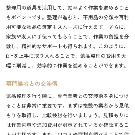
サービス内容と費用のバランスを考慮す
整理用の道具を活用して、効率よく作業を進めること
る
もポイントです。整理が進むと、不用品の分類や再利
口コミや評価を参考にする方法
用可能な物品の選定もスムーズに行えます。さらに、
費用以外の重要な選定基準
家族や友人に手伝ってもらうことで、作業の負担を分
契約前に確認すべき重要事項
散し、精神的なサポートも得られます。このように、
福岡市の遺品整理適切な準備で費用を抑える
DIYを上手に取り入れることで、遺品整理の費用を大
ためのガイド
幅に削減し、効率的に作業を進めることができます。
事前準備の基本ステップ
専門業者との交渉術
効率的な整理のための計画作成
遺品整理を行う際に、専門業者との交渉術を身につけ
整理対象物の分類方法
ることは非常に重要です。まずは複数の業者から見積
費用を抑えるためのスケジュール管理
もりを取得し、比較検討を行いましょう。見積もりに
準備段階での費用節約のコツ
は作業内容や追加費用が明示されているか確認するこ
成功する整理のためのチェックリスト
とが大切です。また、口コミや評判を調べることで信