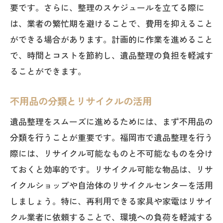
要です。さらに、整理のスケジュールを立てる際に
リサイクルセンターのサービス内容
は、業者の繁忙期を避けることで、費用を抑えること
利用する際の注意点
ができる場合があります。計画的に作業を進めること
リサイクル対象物と対象外物の区別
で、時間とコストを節約し、遺品整理の負担を軽減す
地域ごとのリサイクルセンターの紹介
ることができます。
遺品整理のプロが教える福岡市での費用を抑
える秘訣
不用品の分類とリサイクルの活用
プロが実践する整理術
遺品整理をスムーズに進めるためには、まず不用品の
費用節約に役立つチェックリスト
分類を行うことが重要です。福岡市で遺品整理を行う
プロの視点から見た効率的な整理方法
際には、リサイクル可能なものと不可能なものを分け
ておくと効率的です。リサイクル可能な物品は、リサ
業者との上手なコミュニケーション方法
イクルショップや自治体のリサイクルセンターを活用
プロが推奨する整理グッズの活用法
しましょう。特に、再利用できる家具や家電はリサイ
専門家が教える費用交渉のポイント
クル業者に依頼することで、環境への負荷を軽減する
福岡市での遺品整理自分でできる部分を事前