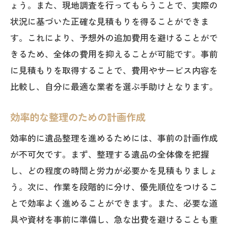
トラブルを避けるための契約書の確認
ょう。また、現地調査を行ってもらうことで、実際の
状況に基づいた正確な見積もりを得ることができま
福岡市で遺品整理を始める前に知っておきた
す。これにより、予想外の追加費用を避けることがで
い費用削減のコツ
きるため、全体の費用を抑えることが可能です。事前
早めの準備で費用を抑える方法
に見積もりを取得することで、費用やサービス内容を
シーズンごとの料金の違い
比較し、自分に最適な業者を選ぶ手助けとなります。
友人や家族の協力を得る
費用削減に役立つ自治体のサービス
効率的な整理のための計画作成
無料で利用できる資源の活用法
効率的に遺品整理を進めるためには、事前の計画作成
整理対象物の売却や寄付による費用抑制
が不可欠です。まず、整理する遺品の全体像を把握
遺品整理費用を節約するための福岡市内のリ
し、どの程度の時間と労力が必要かを見積もりましょ
サイクルセンター活用法
う。次に、作業を段階的に分け、優先順位をつけるこ
リサイクルセンターの利用方法
とで効率よく進めることができます。また、必要な道
具や資材を事前に準備し、急な出費を避けることも重
廃棄物の分別とリサイクルの重要性