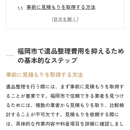
事前に見積もりを取得する方法
効率的な整理のための計画作成
不用品の分類とリサイクルの活用
費用を抑えるためのDIYのポイント
専門業者との交渉術
福岡市で遺品整理費用を抑えるため
の基本的なステップ
自治体のサービスを利用する方法
信頼できる遺品整理業者の選び方福岡市編
事前に見積もりを取得する方法
認定業者の見分け方
遺品整理を行う際には、まず事前に見積もりを取得す
口コミと評価のチェックポイント
ることが重要です。福岡市で信頼できる業者を見つけ
業者の実績とサービス内容の確認
るためには、複数の業者から見積もりを取り、比較検
契約前に注意すべきこと
討することが不可欠です。見積もりを依頼する際に
訪問見積もりの重要性
は、具体的な作業内容や料金項目を詳細に確認しまし