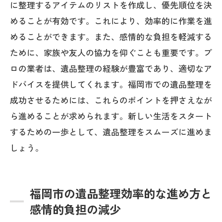
に整理するアイテムのリストを作成し、優先順位を決
めることが有効です。これにより、効率的に作業を進
めることができます。また、感情的な負担を軽減する
ために、家族や友人の協力を仰ぐことも重要です。プ
ロの業者は、遺品整理の経験が豊富であり、適切なア
ドバイスを提供してくれます。福岡市での遺品整理を
成功させるためには、これらのポイントを押さえなが
ら進めることが求められます。新しい生活をスタート
するための一歩として、遺品整理をスムーズに進めま
しょう。
福岡市の遺品整理効率的な進め方と
感情的負担の減少