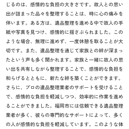
じるのは、感情的な負担の大きさです。故人との思い
大切な品物の整理方法と保存方法
出が詰まった品々を整理することは、時に心の痛みを
効率的な遺品整理のためのスケジュール
伴います。ある方は、遺品整理を進める中で故人の手
作成
紙や写真を見つけ、感情的に揺さぶられました。この
福岡市での遺品整理に役立つツールとリ
ような場合、無理に進めず、一度休憩を取ることが大
ソース
切です。また、遺品整理を通じて家族との絆が深まっ
福岡市で遺品整理を検討する方へ実例と成功
たという声も多く聞かれます。家族と一緒に故人の思
の秘訣
い出を共有しながら整理することで、感情的な負担を
福岡市での遺品整理成功事例の紹介
和らげるとともに、新たな絆を築くことができます。
さらに、プロの遺品整理業者のサポートを受けること
遺品整理における時間の有効活用法
で、感情的な負担を軽減しつつ、効率的に作業を進め
感情的な負担を軽減するための実践的な
ることができました。福岡市には信頼できる遺品整理
アドバイス
業者が多く、彼らの専門的なサポートによって、多く
福岡市での遺品整理におけるトラブル回
の人が感情的な負担を軽減しています。このような体
避法