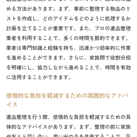
める方法があります。まず、事前に整理する物品のリ
ストを作成し、どのアイテムをどのように処理するか
計画を立てることが重要です。また、プロの遺品整理
業者を利用することで、多くの時間を節約できます。
業者は専門知識と経験を持ち、迅速かつ効率的に作業
を進めることができます。さらに、家族間で役割分担
を明確にし、協力しながら進めることで、時間を有効
に活用することができます。
感情的な負担を軽減するための実践的なアドバ
イス
遺品整理を行う際、感情的な負担を軽減するための具
体的なアドバイスがあります。まず、整理の前に家族
や友人と話し合い、思い出の品を共有することで、気