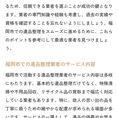
るため、信頼できる業者を選ぶことが成功の鍵となり
ます。業者の専門知識や経験も考慮し、過去の実績や
資格を確認することを忘れないようにしましょう。福
岡市での遺品整理をスムーズに進めるために、これら
のポイントを参考にして最適な業者を見つけましょ
う。
福岡市での遺品整理業者のサービス内容
福岡市で活動する遺品整理業者のサービス内容は多岐
にわたります。基本的な遺品整理だけでなく、特殊清
掃や不用品回収、リサイクル品の買取まで幅広く対応
している業者もあります。特に、故人の思い出の品を
丁寧に扱うための細やかな配慮が求められる場面が多
いです。サービスの一環として、遺品の供養やお焚き