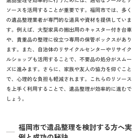
ソースを活用することが重要です。福岡市では、多く
の遺品整理業者が専門的な道具や資材を提供していま
す。例えば、大型家具の搬出用のキャスター付き台車
や、貴重品の整理に役立つ専用の保管ボックスがあり
ます。また、自治体のリサイクルセンターやリサイク
ルショップも活用することで、不要品の処分がスムー
ズに進みます。さらに、家族や友人の協力を仰ぐこと
で、心理的な負担も軽減されます。これらのリソース
を上手く利用することで、遺品整理が効率的に進むで
しょう。
福岡市で遺品整理を検討する方へ実
例と成功の秘訣