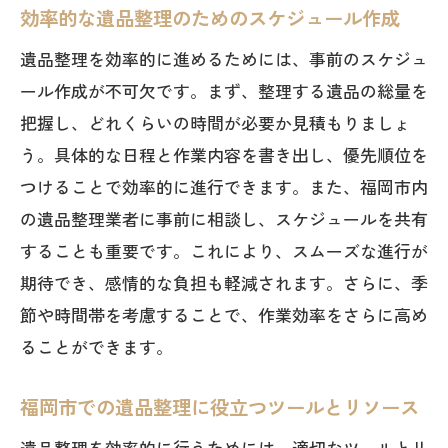
効率的な遺品整理のためのスケジュール作成
遺品整理を効率的に進めるためには、事前のスケジュ
ール作成が不可欠です。まず、整理する遺品の総量を
把握し、どれくらいの時間が必要か見積もりましょ
う。具体的な日程と作業内容を書き出し、優先順位を
つけることで効率的に進行できます。また、福岡市内
の遺品整理業者に事前に相談し、スケジュールを共有
することも重要です。これにより、スムーズな進行が
期待でき、感情的な負担も軽減されます。さらに、季
節や時間帯を考慮することで、作業効率をさらに高め
ることができます。
福岡市での遺品整理に役立つツールとリソース
遺品整理を効率的に行うためには、適切なツールとリ