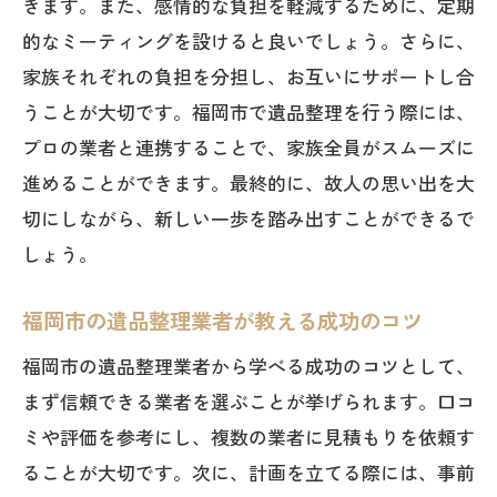
きます。また、感情的な負担を軽減するために、定期
的なミーティングを設けると良いでしょう。さらに、
家族それぞれの負担を分担し、お互いにサポートし合
うことが大切です。福岡市で遺品整理を行う際には、
プロの業者と連携することで、家族全員がスムーズに
進めることができます。最終的に、故人の思い出を大
切にしながら、新しい一歩を踏み出すことができるで
しょう。
福岡市の遺品整理業者が教える成功のコツ
福岡市の遺品整理業者から学べる成功のコツとして、
まず信頼できる業者を選ぶことが挙げられます。口コ
ミや評価を参考にし、複数の業者に見積もりを依頼す
ることが大切です。次に、計画を立てる際には、事前