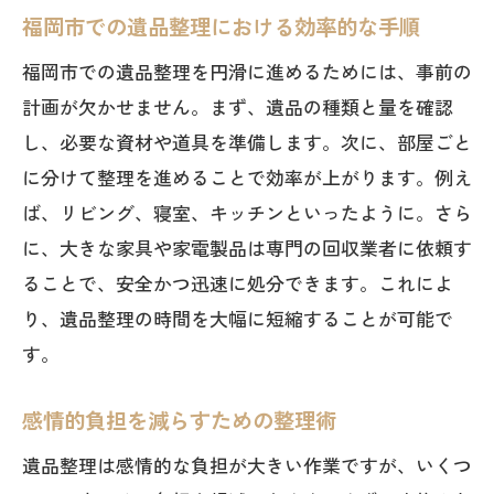
福岡市での遺品整理における効率的な手順
福岡市での遺品整理を円滑に進めるためには、事前の
計画が欠かせません。まず、遺品の種類と量を確認
し、必要な資材や道具を準備します。次に、部屋ごと
に分けて整理を進めることで効率が上がります。例え
ば、リビング、寝室、キッチンといったように。さら
に、大きな家具や家電製品は専門の回収業者に依頼す
ることで、安全かつ迅速に処分できます。これによ
り、遺品整理の時間を大幅に短縮することが可能で
す。
感情的負担を減らすための整理術
遺品整理は感情的な負担が大きい作業ですが、いくつ