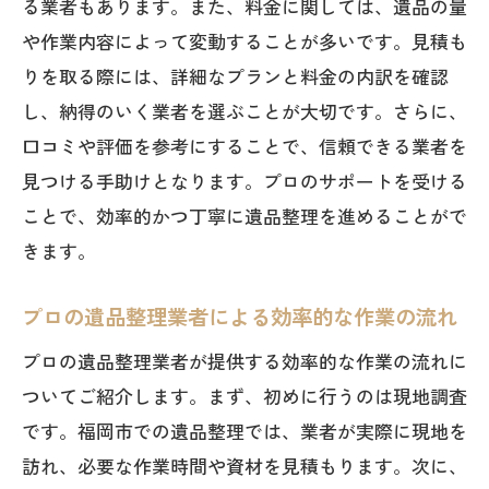
る業者もあります。また、料金に関しては、遺品の量
や作業内容によって変動することが多いです。見積も
りを取る際には、詳細なプランと料金の内訳を確認
し、納得のいく業者を選ぶことが大切です。さらに、
口コミや評価を参考にすることで、信頼できる業者を
見つける手助けとなります。プロのサポートを受ける
ことで、効率的かつ丁寧に遺品整理を進めることがで
きます。
プロの遺品整理業者による効率的な作業の流れ
プロの遺品整理業者が提供する効率的な作業の流れに
ついてご紹介します。まず、初めに行うのは現地調査
です。福岡市での遺品整理では、業者が実際に現地を
訪れ、必要な作業時間や資材を見積もります。次に、