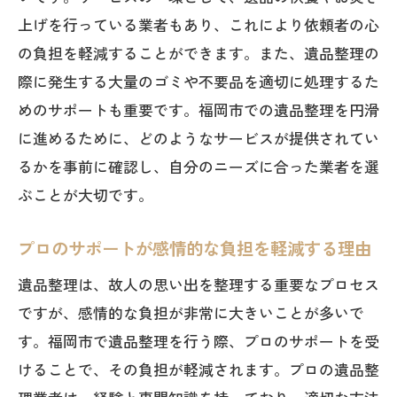
上げを行っている業者もあり、これにより依頼者の心
の負担を軽減することができます。また、遺品整理の
際に発生する大量のゴミや不要品を適切に処理するた
めのサポートも重要です。福岡市での遺品整理を円滑
に進めるために、どのようなサービスが提供されてい
るかを事前に確認し、自分のニーズに合った業者を選
ぶことが大切です。
プロのサポートが感情的な負担を軽減する理由
遺品整理は、故人の思い出を整理する重要なプロセス
ですが、感情的な負担が非常に大きいことが多いで
す。福岡市で遺品整理を行う際、プロのサポートを受
けることで、その負担が軽減されます。プロの遺品整