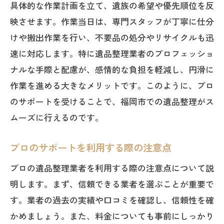
具体的な作業計画を立て、遺族の希望や優先順位を反
映させます。作業当日は、専門スタッフが丁寧に仕分
けや搬出作業を行い、不要品の処分やリサイクルも迅
速に対応します。特に遺品整理業者のプロフェッショ
ナルな手際と配慮が、感情的な負担を軽減し、円滑に
作業を進める大きなメリットです。このように、プロ
のサポートを受けることで、福岡市での遺品整理がス
ムーズに行えるのです。
プロのサポートを利用する際の注意点
プロの遺品整理業者を利用する際の注意点について説
明します。まず、信頼できる業者を選ぶことが重要で
す。業者の過去の実績や口コミを確認し、信頼性を確
かめましょう。また、料金についても事前にしっかり