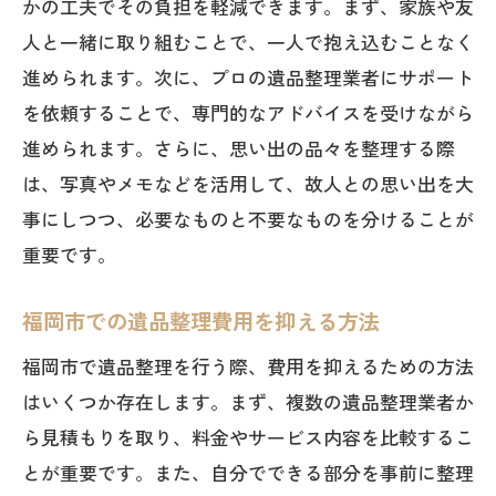
かの工夫でその負担を軽減できます。まず、家族や友
人と一緒に取り組むことで、一人で抱え込むことなく
進められます。次に、プロの遺品整理業者にサポート
を依頼することで、専門的なアドバイスを受けながら
進められます。さらに、思い出の品々を整理する際
は、写真やメモなどを活用して、故人との思い出を大
事にしつつ、必要なものと不要なものを分けることが
重要です。
福岡市での遺品整理費用を抑える方法
福岡市で遺品整理を行う際、費用を抑えるための方法
はいくつか存在します。まず、複数の遺品整理業者か
ら見積もりを取り、料金やサービス内容を比較するこ
とが重要です。また、自分でできる部分を事前に整理