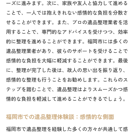
ーズに進みます。次に、家族や友人と協力して進める
福岡市での遺品整理業者のサービス内容
ことで、一人では抱えきれない感情的な負担を分散さ
プロのサポートが感情的な負担を軽減す
せることができます。また、プロの遺品整理業者を活
る理由
用することで、専門的なアドバイスを受けつつ、効率
福岡市の遺品整理業者：料金とサービス
的に整理を進めることができます。福岡市には多くの
の比較
遺品整理業者があり、彼らのサポートを受けることで
プロの遺品整理業者による効率的な作業
感情的な負担を大幅に軽減することができます。最後
の流れ
に、整理が完了した後は、故人の思い出を振り返り、
プロのサポートを利用する際の注意点
感情的な整理も行うことをお勧めします。これらのス
テップを踏むことで、遺品整理はよりスムーズかつ感
遺品整理をスムーズに進めるための福岡市で
情的な負担を軽減して進めることができるでしょう。
の方法
福岡市での遺品整理計画の立て方
福岡市での遺品整理体験談：感情的な側面
遺品整理の前に準備すべきこと
福岡市で遺品整理を経験した多くの方々が共通して感
福岡市の遺品整理業者との連携方法